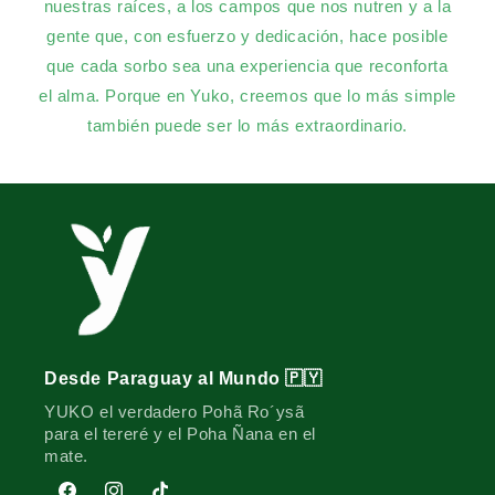
nuestras raíces, a los campos que nos nutren y a la
gente que, con esfuerzo y dedicación, hace posible
que cada sorbo sea una experiencia que reconforta
el alma. Porque en Yuko, creemos que lo más simple
también puede ser lo más extraordinario.
Desde Paraguay al Mundo 🇵🇾
YUKO el verdadero Pohã Ro´ysã
para el tereré y el Poha Ñana en el
mate.